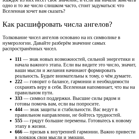
одно и то же число слишком часто, стоит задуматься: что
Вселенная хочет вам сказать?
Как расшифровать числа ангелов?
Толкование чисел ангелов основано на их символике в
нумерологии. Давайте разберём значение самых
распространённых чисел.
111
— знак новых возможностей, сильной энергетики и
начала важного этапа. Если вы видите это число, значит,
ваши мысли и желания начинают формировать
реальность. Будьте внимательны к тому, о чём думаете.
222
— говорит о балансе, гармонии и необходимости
сохранять веру в себя. Вселенная напоминает, что вы на
правильном пути.
333
— символ поддержки. Высшие силы рядом и
готовы помочь вам, если вы попросите.
444
— знак защиты и стабильности. Вас ведут в
правильном направлении, не бойтесь трудностей.
555
— грядут большие перемены. Готовьтесь к новому
этапу в жизни.
666
— призыв к внутренней гармонии. Важно привести
в порядок свои мысли и эмоции.