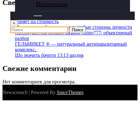
Свежие записи
Интересное
Подготовка автомобиля к продаже: что действительно
влияет на стоимость
×
Матрица судьбы: сильные и слабые стороны личности
Преимущества онлайн-казино Azino777: объективный
разбор
ГЕЛЬМИКЕТ ® — натуральный антипаразитарный
комплекс.
Що значить бачити 13:13 щодня
Свежие комментарии
Нет комментариев для просмотра.
Newscrunch | Powered By
SpiceThemes